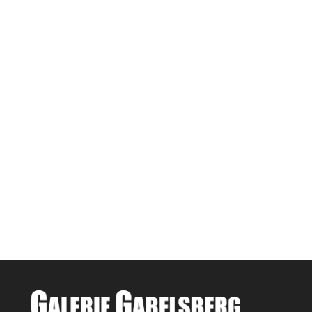
schreiben Sie uns doch ein E-Mail oder rufen
Sie uns an. Sie können auch unser
Kontaktformular
verwenden um mit uns in
Verbindung zu treten. Wir melden uns dann
schnellstmöglich bei Ihnen.
Wir freuen uns von Ihnen zu hören!
moellwerk@outlook.de
+49 156 79601806